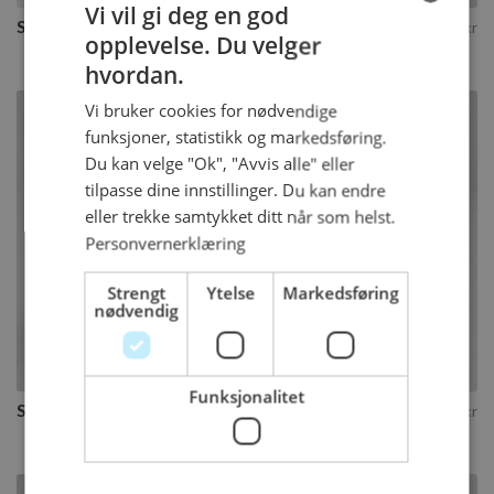
Vi vil gi deg en god
Sjokoladekake
498
fra
kr
opplevelse. Du velger
NORWEGIAN
hvordan.
ENGLISH
Vi bruker cookies for nødvendige
funksjoner, statistikk og markedsføring.
Du kan velge "Ok", "Avvis alle" eller
tilpasse dine innstillinger. Du kan endre
eller trekke samtykket ditt når som helst.
Personvernerklæring
Strengt
Ytelse
Markedsføring
nødvendig
Kjøp
Funksjonalitet
Sjokoladedrøm
542
fra
kr