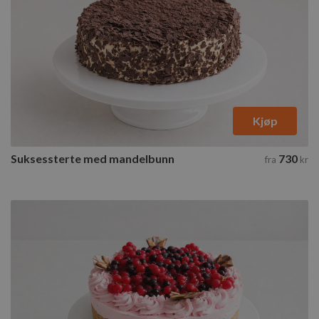
Kjøp
Suksessterte med mandelbunn
730
fra
kr