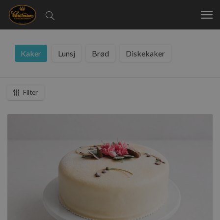
Kaker
Lunsj
Brød
Diskekaker
Filter
Laster inn
.
.
.