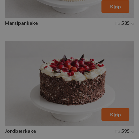
Kjøp
Marsipankake
535
fra
kr
Kjøp
Jordbærkake
595
fra
kr