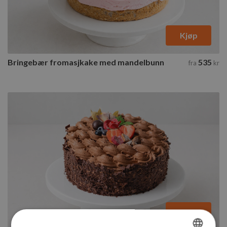
Kjøp
Bringebær fromasjkake med mandelbunn
535
fra
kr
Kjøp