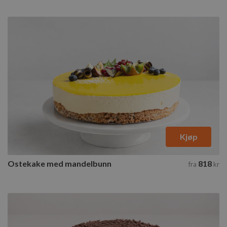
Kjøp
Ostekake med mandelbunn
818
fra
kr