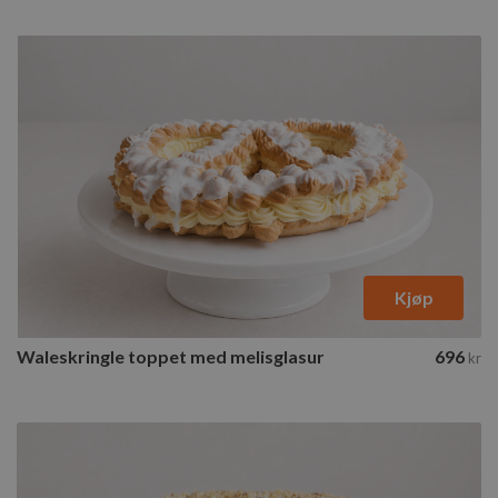
ph_phc_GtkXBKn0eI1mW0WoZMvZLUmgFVhNE20eKkBu9U5Bdic_po
Kjøp
_ga_MPSGJSVYG9
Waleskringle toppet med melisglasur
696
kr