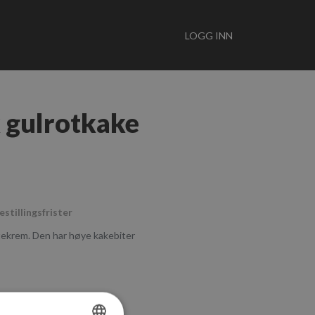
LOGG INN
 gulrotkake
estillingsfrister
tekrem. Den har høye kakebiter