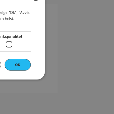
elge "Ok", "Avvis
NORWEGIAN
om helst.
ENGLISH
nksjonalitet
OK
ontoadministrasjon.