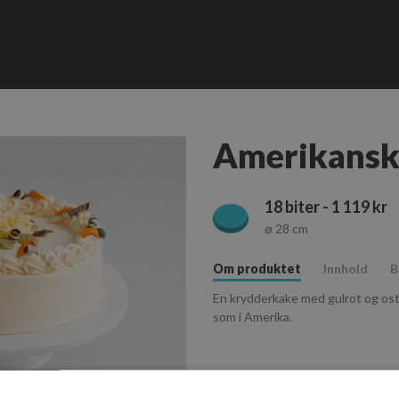
Amerikansk
18 biter - 1 119 kr
ø 28 cm
Om produktet
Innhold
B
En krydderkake med gulrot og os
som i Amerika.