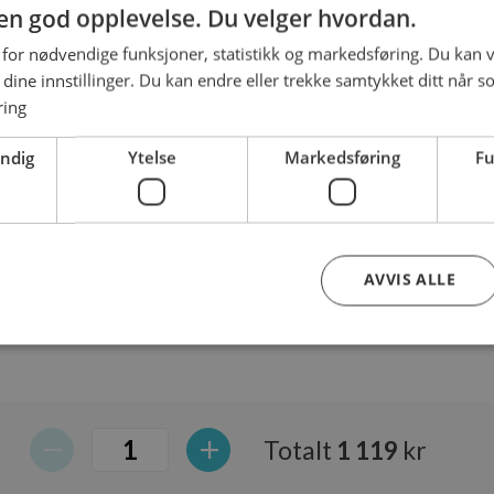
g en god opplevelse. Du velger hvordan.
 for nødvendige funksjoner, statistikk og markedsføring. Du kan v
illing her
se dine innstillinger. Du kan endre eller trekke samtykket ditt når s
ring
å kaken?
endig
Ytelse
Markedsføring
Fu
aken, anbefaler vi å korte ned teksten for best resultat.
koner da konditoren ikke inkluderer disse i teksten.
AVVIS ALLE
Strengt nødvendig
Ytelse
Markedsføring
Funksjonalitet
nformasjonskapsler tillater kjernefunksjoner på nettstedet, som brukerinnlogging og k
Totalt
1 119
kr
rukes riktig uten strengt nødvendige informasjonskapsler.
Forsørger
/
Utløpsdato
Beskrivelse