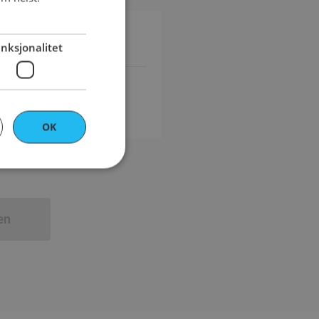
ENGLISH
nksjonalitet
OK
en
ontoadministrasjon.
 Cookie-Script.com-
r besøkendes
t Cookie-Script.com