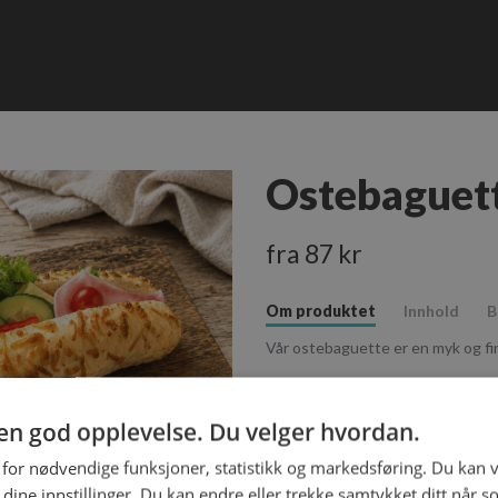
Ostebaguet
fra 87 kr
Om produktet
Innhold
B
Vår ostebaguette er en myk og fi
g en god opplevelse. Du velger hvordan.
 for nødvendige funksjoner, statistikk og markedsføring. Du kan v
se dine innstillinger. Du kan endre eller trekke samtykket ditt når s