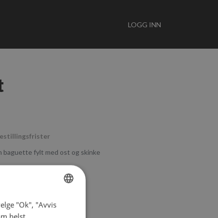
LOGG INN
t
estillingsfrister
n baguette fylt med ost og skinke
elge "Ok", "Avvis
NORWEGIAN
om helst.