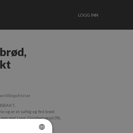
LOGG INN
nbrød,
kt
estillingsfrister
NSBAKT.
 og er et saftig og fint brød
 mer mat i seg. Grovhetsgrad 0%.