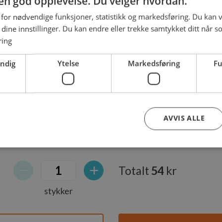
g en god opplevelse. Du velger hvordan.
 for nødvendige funksjoner, statistikk og markedsføring. Du kan v
se dine innstillinger. Du kan endre eller trekke samtykket ditt når s
ødene bli oppskjært?
ring
"Nei". Om du bestiller flere brød og ikke alle skal bli
rødet skal bli oppskjært".
endig
Ytelse
Markedsføring
Fu
AVVIS ALLE
Totalt
54
kr
Strengt nødvendig
Ytelse
Markedsføring
Funksjonalitet
nformasjonskapsler tillater kjernefunksjoner på nettstedet, som brukerinnlogging og k
stykker
rukes riktig uten strengt nødvendige informasjonskapsler.
Forsørger
/
Utløpsdato
Beskrivelse
Domene