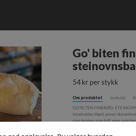
Go' biten fi
steinovnsba
54 kr per stykk
Om produktet
Innhold
B
GO'BITEN FINBRØD, STEINOV
Inneholder blant annet durumhvete
som brukes som loff, men som har