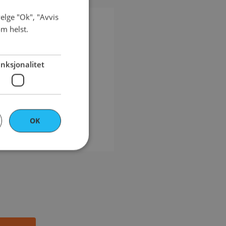
elge "Ok", "Avvis
NORWEGIAN
om helst.
ENGLISH
nksjonalitet
OK
ontoadministrasjon.