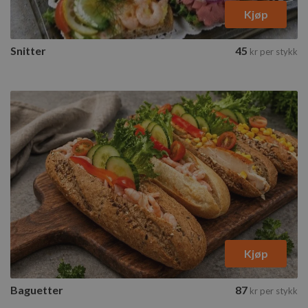
Kjøp
Snitter
45
kr
per stykk
Baguetter
8 tilgjengelige varianter
Velg varianter
Kjøp
Baguetter
87
kr
per stykk