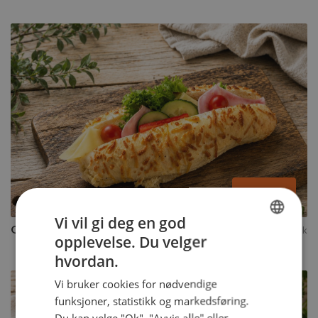
Ostebaguett
1 tilgjengelig variant
Velg varianter
Kjøp
Vi vil gi deg en god
Ostebaguett
87
kr
per stykk
opplevelse. Du velger
NORWEGIAN
hvordan.
ENGLISH
Vi bruker cookies for nødvendige
funksjoner, statistikk og markedsføring.
Du kan velge "Ok", "Avvis alle" eller