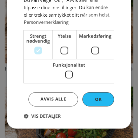
Horn
tilpasse dine innstillinger. Du kan endre
eller trekke samtykket ditt når som helst.
1 tilgjengelig variant
Personvernerklæring
Velg varianter
Strengt
Ytelse
Markedsføring
nødvendig
Kjøp
Funksjonalitet
Horn
65
kr
per stykk
AVVIS ALLE
OK
Salat
VIS DETALJER
3 tilgjengelige varianter