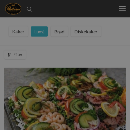
Kaker
Lunsj
Brød
Diskekaker
Filter
Snitter
4 tilgjengelige varianter
Laster inn
.
.
Velg varianter